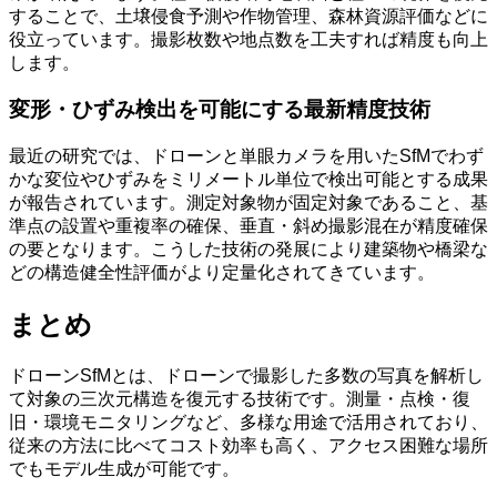
することで、土壌侵食予測や作物管理、森林資源評価などに
役立っています。撮影枚数や地点数を工夫すれば精度も向上
します。
変形・ひずみ検出を可能にする最新精度技術
最近の研究では、ドローンと単眼カメラを用いたSfMでわず
かな変位やひずみをミリメートル単位で検出可能とする成果
が報告されています。測定対象物が固定対象であること、基
準点の設置や重複率の確保、垂直・斜め撮影混在が精度確保
の要となります。こうした技術の発展により建築物や橋梁な
どの構造健全性評価がより定量化されてきています。
まとめ
ドローンSfMとは、ドローンで撮影した多数の写真を解析し
て対象の三次元構造を復元する技術です。測量・点検・復
旧・環境モニタリングなど、多様な用途で活用されており、
従来の方法に比べてコスト効率も高く、アクセス困難な場所
でもモデル生成が可能です。