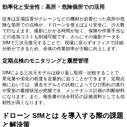
効率化と安全性：高所・危険個所での活用
従来は足場設置やクレーンなどの機材が必要だった高所や危
険な箇所での点検が、ドローンを使えばより安全に、少人数
で行なえます。撮影にかかる時間が短く、保険や作業手当な
どの追加コストも削減可能です。さらにその撮影データを
SfMで三次元復元することで、現場に戻らずオフィスで詳細
分析ができるため、全体の作業効率が大幅に向上します。
定期点検のモニタリングと履歴管理
SfMによる三次元モデルは繰り返し取得・比較することで、
変化量や劣化の程度を定量的に追うことができます。定期点
検においては、過去モデルとの比較によってひび割れの進行
や変形の蓄積状況が把握でき、メンテナンス計画の判断材料
になります。また、報告書や法令対応の証拠資料としても信
頼性が高くなります。
ドローン SfMとは を導入する際の課題
と解決策