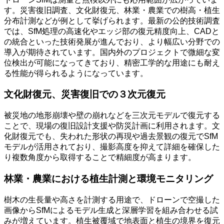
す。災害復旧調査、文化財復元、林業・農業での樹高・植生
分布計測などが例として挙げられます。最新の公的技術調査
では、SfM処理の高速化やエッジ部の復元精度向上、CADと
の統合といった技術発展が進んでおり、より幅広い分野での
導入が期待されています。国内外のプロジェクトで微細な変
位検出が可能になってきており、精密工学的な用途にも耐え
る性能が得られるようになっています。
文化財復元、災害復旧での３次元復元
被災地の地形崩壊や壁の崩れなどを三次元モデルで復元する
ことで、現場の復旧設計支援や防災計画に利用されます。文
化財復元でも、失われた形状の再現や過去景観の復元でSfM
モデルが活用されており、撮影高度を抑えて詳細を確保した
り複数角度から取得することで精細度が高まります。
林業・農業における植生計測と環境モニタリング
樹木の生長量や高さを計測する用途で、ドローンで空撮した
画像からSfMによるモデル生成と深層学習を組み合わせる試
みが増えています。植生被覆域で地表面と植生の境界を復元