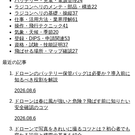
バッテリー・充電・電源管理
24
ラジコンヘリのメンテ・部品・構造
22
ラジコンヘリの基礎・操縦
37
仕事・活用方法・業界理解
61
操作・飛行テクニック
41
気象・天候・季節
20
登録・DIPS・申請関連
53
資格・試験・技能証明
37
飛ばせる場所・マップ確認
27
最近の記事
ドローンのバッテリー保管バッグは必要か？導入前に
知るべき役割を解説
2026.08.6
ドローンは春に風が強いと危険？飛ばす前に知りたい
安全確認のコツ
2026.08.6
ドローンで写真をきれいに撮るコツとは？初心者でも