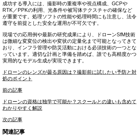
成功する導入には、撮影時の重複率や視点構成、GCPや
RTK／PPKの利用、光条件や被写体テクスチャの確保など
が重要です。処理ソフトの性能や処理時間にも注意し、法令
遵守を前提とした安全な運用が不可欠です。
現場での応用例や最新の研究成果により、ドローンSfM技術
は微細な変変位の検出や変状の定量化まで可能となってきて
おり、インフラ管理や防災活動における必須技術の一つとな
っています。適切な計画と準備を踏めば、誰でも高精度かつ
実用的なモデル生成が実現できます。
ドローンのレンズが曇る原因は？撮影前に試したい予防と対
処のポイント
前の記事
ドローンの資格は独学で可能か？スクールとの違いも含めて
わかりやすく解説
次の記事
関連記事