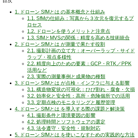
目次
1.
ドローン SfMとは の基本概念と仕組み
1.1.
SfMの仕組み：写真から３次元を復元するプ
ロセス
1.2.
ドローンを使うメリットと注意点
1.3.
SfMとMVSの関係：精度を高める技術統合
2.
ドローン SfMとは が測量で果たす役割
2.1.
撮影計画の立て方：オーバーラップ・サイド
ラップ・視点多様性
2.2.
精度向上のための要素：GCP・RTK／PPK
活用など
2.3.
実際の測量事例と成果物の種類
3.
ドローン SfMとは が点検・インフラに与える影響
3.1.
構造物変状の可視化：ひび割れ・腐食・欠損
3.2.
効率化と安全性：高所・危険個所での活用
3.3.
定期点検のモニタリングと履歴管理
4.
ドローン SfMとは を導入する際の課題と解決策
4.1.
撮影条件と環境要因の影響
4.2.
処理時間とソフトウェアの選定
4.3.
法令遵守・安全性・規制対応
5.
ドローン SfMとは を使いこなすための実践的な方法