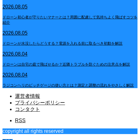
2026.08.05
ドローン初心者が守りたいマナーとは？周囲に配慮して気持ちよく飛ばすコツを
紹介
2026.08.05
ドローンが水没したらどうする？電源を入れる前に取るべき初動を解説
2026.08.04
ドローンは自宅の庭で飛ばせるか？近隣トラブルを防ぐための注意点を解説
2026.08.04
ラジコンヘリのピッチゲージの使い方とは？測定と調整の流れをやさしく解説
運営者情報
プライバシーポリシー
コンタクト
RSS
copyright all rights reserved