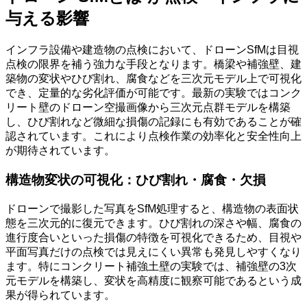
与える影響
インフラ設備や建造物の点検において、ドローンSfMは目視
点検の限界を補う強力な手段となります。橋梁や補強壁、建
築物の変状やひび割れ、腐食などを三次元モデル上で可視化
でき、定量的な劣化評価が可能です。最新の実験ではコンク
リート壁のドローン空撮画像から三次元点群モデルを構築
し、ひび割れなど微細な損傷の記録にも有効であることが確
認されています。これにより点検作業の効率化と安全性向上
が期待されています。
構造物変状の可視化：ひび割れ・腐食・欠損
ドローンで撮影した写真をSfM処理すると、構造物の表面状
態を三次元的に復元できます。ひび割れの深さや幅、腐食の
進行度合いといった損傷の特徴を可視化できるため、目視や
平面写真だけの点検では見えにくい異常も発見しやすくなり
ます。特にコンクリート補強土壁の実験では、補強壁の3次
元モデルを構築し、変状を高精度に観察可能であるという成
果が得られています。