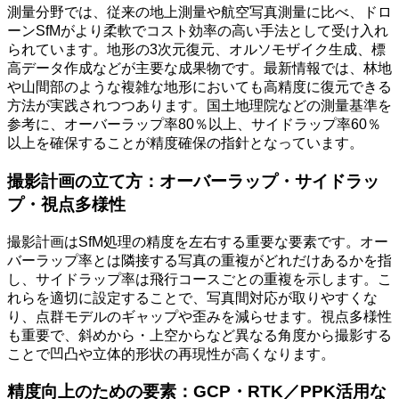
測量分野では、従来の地上測量や航空写真測量に比べ、ドロ
ーンSfMがより柔軟でコスト効率の高い手法として受け入れ
られています。地形の3次元復元、オルソモザイク生成、標
高データ作成などが主要な成果物です。最新情報では、林地
や山間部のような複雑な地形においても高精度に復元できる
方法が実践されつつあります。国土地理院などの測量基準を
参考に、オーバーラップ率80％以上、サイドラップ率60％
以上を確保することが精度確保の指針となっています。
撮影計画の立て方：オーバーラップ・サイドラッ
プ・視点多様性
撮影計画はSfM処理の精度を左右する重要な要素です。オー
バーラップ率とは隣接する写真の重複がどれだけあるかを指
し、サイドラップ率は飛行コースごとの重複を示します。こ
れらを適切に設定することで、写真間対応が取りやすくな
り、点群モデルのギャップや歪みを減らせます。視点多様性
も重要で、斜めから・上空からなど異なる角度から撮影する
ことで凹凸や立体的形状の再現性が高くなります。
精度向上のための要素：GCP・RTK／PPK活用な