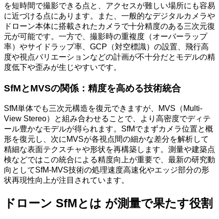
を短時間で撮影できる点と、アクセスが難しい場所にも容易
に近づける点にあります。また、一般的なデジタルカメラや
ドローン本体に搭載されたカメラで十分精度のある三次元復
元が可能です。一方で、撮影時の重複度（オーバーラップ
率）やサイドラップ率、GCP（対空標識）の設置、飛行高
度や視点バリエーションなどの計画が不十分だとモデルの精
度低下や歪みが生じやすいです。
SfMとMVSの関係：精度を高める技術統合
SfM単体でも三次元構造を復元できますが、MVS（Multi-
View Stereo）と組み合わせることで、より高密度でディテ
ール豊かなモデルが得られます。SfMでまずカメラ位置と概
形を復元し、次にMVSが各視点間の細かな差分を解析して
精細な表面テクスチャや形状を再構築します。測量や建築点
検などではこの統合による精度向上が重要で、最新の研究動
向としてSfM-MVS技術の処理速度高速化やエッジ部分の形
状再現性向上が注目されています。
ドローン SfMとは が測量で果たす役割