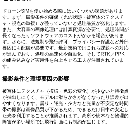
ドローンSfMを使い始める際にはいくつかの課題がありま
す。まず、撮影条件の確保（光の状態・被写体のテクスチ
ャ・視点の重複）が整っていないと処理品質が劣化します。
また、大容量の画像処理には計算資源が必要で、処理時間が
長くなったりソフトウェアのコストがかかる場合がありま
す。さらに、法規制や飛行許可、プライバシー保護など外部
要因にも配慮が必要です。最新技術ではこれら課題への対応
が進んでおり、処理の高速化や自動化、そしてRTK／PPK
の組み込みなど実用性を向上させる工夫が注目されていま
す。
撮影条件と環境要因の影響
被写体にテクスチャ（模様・色彩の変化）が少ないと特徴点
が抽出しにくく、モデルに滑らかさがなくなったり誤差が出
やすくなります。曇り・逆光・夕方など光量が不安定な時間
帯の撮影は画像品質が下がるため、できるだけ日中の安定し
た光を利用することが推奨されます。高所や樹木など物理的
障害が多い場所では飛行計画にも制約が生じます。