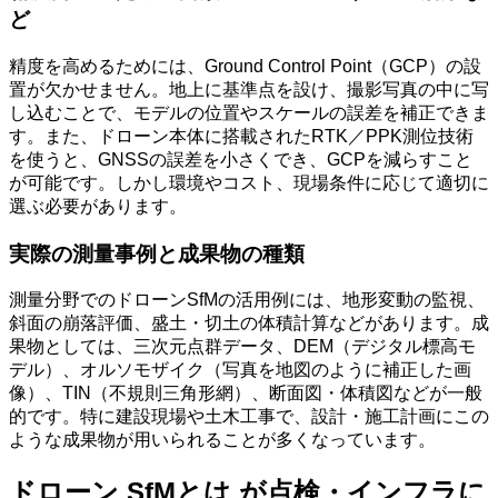
ど
精度を高めるためには、Ground Control Point（GCP）の設
置が欠かせません。地上に基準点を設け、撮影写真の中に写
し込むことで、モデルの位置やスケールの誤差を補正できま
す。また、ドローン本体に搭載されたRTK／PPK測位技術
を使うと、GNSSの誤差を小さくでき、GCPを減らすこと
が可能です。しかし環境やコスト、現場条件に応じて適切に
選ぶ必要があります。
実際の測量事例と成果物の種類
測量分野でのドローンSfMの活用例には、地形変動の監視、
斜面の崩落評価、盛土・切土の体積計算などがあります。成
果物としては、三次元点群データ、DEM（デジタル標高モ
デル）、オルソモザイク（写真を地図のように補正した画
像）、TIN（不規則三角形網）、断面図・体積図などが一般
的です。特に建設現場や土木工事で、設計・施工計画にこの
ような成果物が用いられることが多くなっています。
ドローン SfMとは が点検・インフラに