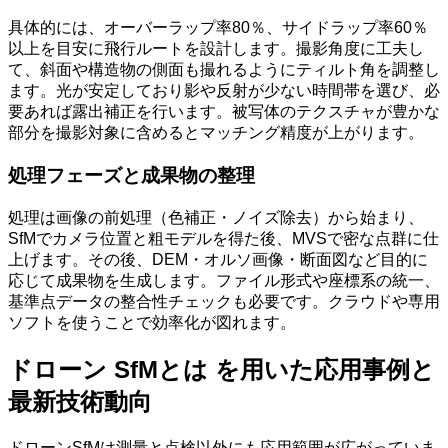
具体的には、オーバーラップ率80％、サイドラップ率60％
以上を目安に飛行ルートを設計します。撮影角度に工夫し
て、斜面や構造物の側面も撮れるようにティルト角を調整し
ます。光が安定しており影や反射が少ない時間帯を選び、必
要あれば露出補正を行います。被写体のテクスチャが豊かな
部分を撮影対象に含めるとマッチング精度が上がります。
処理フェーズと成果物の整理
処理は画像の前処理（色補正・ノイズ除去）から始まり、
SfMでカメラ位置と粗モデルを得た後、MVSで密な点群に仕
上げます。その後、DEM・オルソ画像・断面図など目的に
応じて成果物を生成します。ファイル形式や座標系の統一、
基準点データの整合性チェックも必要です。クラウドや専用
ソフトを使うことで効率化が図れます。
ドローン SfMとは を用いた応用事例と
最新技術動向
ドローンSfMは測量と点検以外にも応用範囲が広がっていま