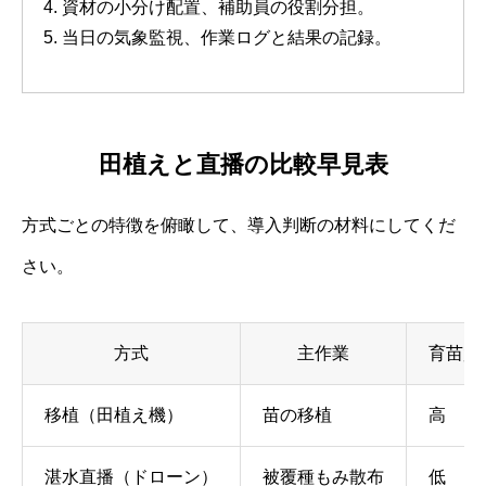
資材の小分け配置、補助員の役割分担。
当日の気象監視、作業ログと結果の記録。
田植えと直播の比較早見表
方式ごとの特徴を俯瞰して、導入判断の材料にしてくだ
さい。
方式
主作業
育苗負
移植（田植え機）
苗の移植
高
湛水直播（ドローン）
被覆種もみ散布
低