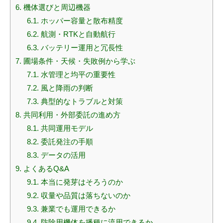
6.
機体選びと周辺機器
6.1.
ホッパー容量と散布精度
6.2.
航測・RTKと自動航行
6.3.
バッテリー運用と冗長性
7.
圃場条件・天候・失敗例から学ぶ
7.1.
水管理と均平の重要性
7.2.
風と降雨の判断
7.3.
典型的なトラブルと対策
8.
共同利用・外部委託の進め方
8.1.
共同運用モデル
8.2.
委託発注の手順
8.3.
データの活用
9.
よくあるQ&A
9.1.
本当に発芽はそろうのか
9.2.
収量や品質は落ちないのか
9.3.
兼業でも運用できるか
9.4.
防除用機体を播種に流用できるか