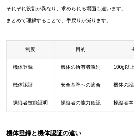
それぞれ役割が異なり、求められる場面も違います。
まとめて理解することで、手戻りが減ります。
制度
目的
主
機体登録
機体の所有者識別
100g以上
機体認証
安全基準への適合
機体の設計
操縦者技能証明
操縦者の能力確認
操縦者本人
機体登録と機体認証の違い