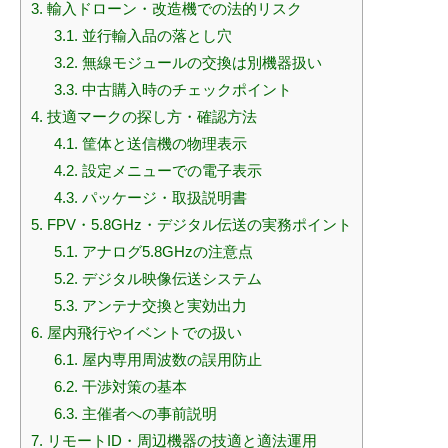
3.
輸入ドローン・改造機での法的リスク
3.1.
並行輸入品の落とし穴
3.2.
無線モジュールの交換は別機器扱い
3.3.
中古購入時のチェックポイント
4.
技適マークの探し方・確認方法
4.1.
筐体と送信機の物理表示
4.2.
設定メニューでの電子表示
4.3.
パッケージ・取扱説明書
5.
FPV・5.8GHz・デジタル伝送の実務ポイント
5.1.
アナログ5.8GHzの注意点
5.2.
デジタル映像伝送システム
5.3.
アンテナ交換と実効出力
6.
屋内飛行やイベントでの扱い
6.1.
屋内専用周波数の誤用防止
6.2.
干渉対策の基本
6.3.
主催者への事前説明
7.
リモートID・周辺機器の技適と適法運用