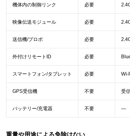
機体内の制御リンク
必要
2.4GH
映像伝送モジュール
必要
2.4GH
送信機/プロポ
必要
2.4G
外付けリモートID
必要
Blueto
スマートフォン/タブレット
必要
Wi‑Fi
GPS受信機
不要
受信の
バッテリー/充電器
不要
―
重量や用途による免除はない