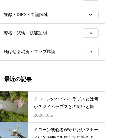
登録・DIPS・申請関連
53
資格・試験・技能証明
37
飛ばせる場所・マップ確認
27
最近の記事
ドローンのハイパーラプスとは何
か？タイムラプスとの違いと撮り
方を解説
2026.08.5
ドローン初心者が守りたいマナー
とは？周囲に配慮して気持ちよく