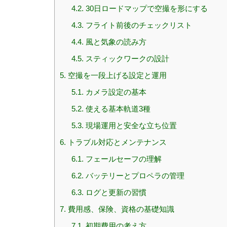
4.2.
30日ロードマップで空撮を形にする
4.3.
フライト前後のチェックリスト
4.4.
風と気象の読み方
4.5.
スティックワークの設計
5.
空撮を一段上げる設定と運用
5.1.
カメラ設定の基本
5.2.
使える基本軌道3種
5.3.
現場運用と安全な立ち位置
6.
トラブル対応とメンテナンス
6.1.
フェールセーフの理解
6.2.
バッテリーとプロペラの管理
6.3.
ログと更新の習慣
7.
費用感、保険、資格の基礎知識
7.1.
初期費用の考え方