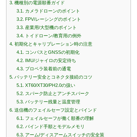
3.
機種別の電源順番ガイド
3.1.
カメラドローンのポイント
3.2.
FPV/レーシングのポイント
3.3.
産業用/大型機のポイント
3.4.
トイドローン/教育用の例外
4.
初期化とキャリブレーション時の注意
4.1.
コンパスとGNSSの初期化
4.2.
IMU/ジャイロの安定待ち
4.3.
プロペラ装着前の通電
5.
バッテリー安全とコネクタ接続のコツ
5.1.
XT60/XT30/PH2.0の扱い
5.2.
スパーク防止とアンチスパーク
5.3.
バッテリー残量と温度管理
6.
送信機のフェイルセーフ設定とバインド
6.1.
フェイルセーフが働く順番の理解
6.2.
バインド手順とモデルメモリ
6.3.
アーム/ディスアームスイッチの安全策