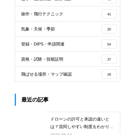
操作・飛行テクニック
41
気象・天候・季節
20
登録・DIPS・申請関連
54
資格・試験・技能証明
37
飛ばせる場所・マップ確認
28
最近の記事
ドローンの許可と承認の違いと
は？混同しやすい制度をわかりや
すく解説
2026.08.10