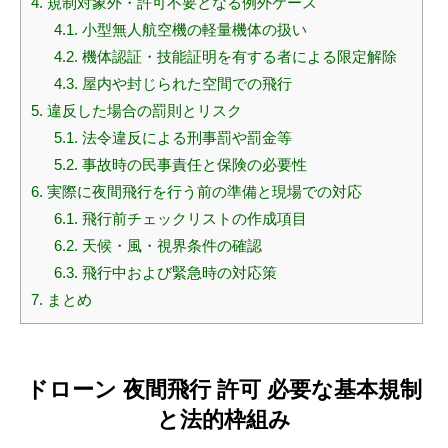
4.
規制対象外・許可不要となる例外ケース
4.1.
小型無人航空機の軽量機体の扱い
4.2.
機体認証・技能証明を有する者による限定解除
4.3.
屋内や封じられた空間での飛行
5.
違反した場合の罰則とリスク
5.1.
法令違反による刑事罰や罰金等
5.2.
事故時の民事責任と保険の必要性
6.
実際に夜間飛行を行う前の準備と現場での対応
6.1.
飛行前チェックリストの作成項目
6.2.
天候・風・視界条件の確認
6.3.
飛行中および緊急時の対応策
7.
まとめ
ドローン 夜間飛行 許可 必要な基本規制
と法的枠組み